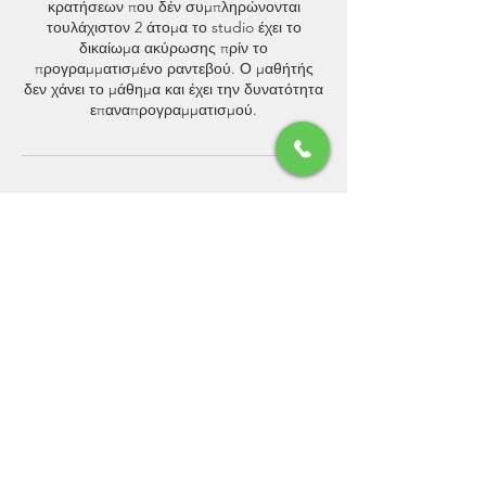
κρατήσεων που δέν συμπληρώνονται
τουλάχιστον 2 άτομα το studio έχει το
δικαίωμα ακύρωσης πρίν το
προγραμματισμένο ραντεβού. Ο μαθήτής
δεν χάνει το μάθημα και έχει την δυνατότητα
επαναπρογραμματισμού.
Στοιχεία επικοινωνίας
Νικολάου Πλαστήρα 7,
Λυκόβρυση, Greece
6939002451
info@elementalpilates.gr
Φρειδερίκου Τσέντνερ 20,
Athens, Greece
6939002451
info@elementalpilates.gr