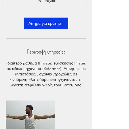
- Ν. Ψυχικό
π
τ
ά
Αίτημα για κράτηση
Περιγραφή υπηρεσίας
Ιδιαίτερο μάθημα (Private) εξάσκησης Pilates
σε ειδικό μηχάνημα (Reformer). Ασκήσεις με
αντιστάσεις , σχοινιά ,τροχαλίες σε
κινούμενη πλατφόρμα επιτυγχάνοντας τη
μεγιστη ασφάλεια χωρίς τραυματισμούς.