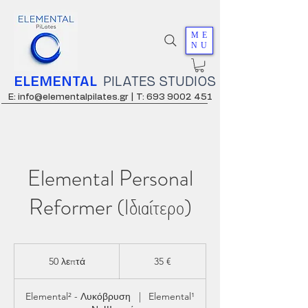
ME
NU
ELEMENTAL
PILATES STUDIOS
E: info@elementalpilates.gr |
T: 693 9002 451
Elemental Personal
Reformer (Ιδιαίτερο)
35
ευρώ
50 λεπτά
5
35 €
0
λ
Elemental² - Λυκόβρυση
|
Elemental¹
ε